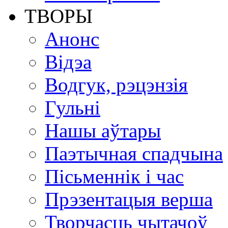
ТВОРЫ
Анонс
Відэа
Водгук, рэцэнзія
Гульні
Нашы аўтары
Паэтычная спадчына
Пісьменнік і час
Прэзентацыя верша
Творчасць чытачоў