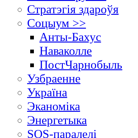
Стратэгія здароўя
Соцыум >>
Анты-Бахус
Наваколле
ПостЧарнобыль
Узбраенне
Україна
Эканоміка
Энергетыка
SOS-паралелі