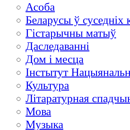
Асоба
Беларусы ў суседніх 
Гістарычны матыў
Даследаванні
Дом і месца
Інстытут Нацыяналь
Культура
Літаратурная спадчы
Мова
Музыка