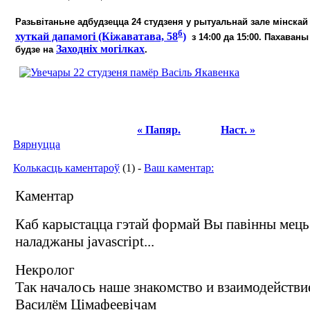
Разьвітаньне адбудзецца 24 студзеня у рытуальнай зале мінска
б
хуткай дапамогі (Кіжаватава, 58
)
з 14:00 да 15:00. Пахаван
Заходніх могілках
будзе на
.
« Папяр.
Наст. »
Вярнуцца
Колькасць каментароў
(1) -
Ваш каментар:
Каментар
Каб карыстацца гэтай формай Вы павінны мець
наладжаны javascript...
Некролог
Так началось наше знакомство и взаимодействи
Василём Цiмафеевiчам