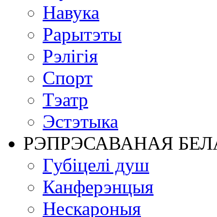
Навука
Рарытэты
Рэлігія
Спорт
Тэатр
Эстэтыка
РЭПРЭСАВАНАЯ БЕЛ
Губіцелі душ
Канферэнцыя
Нескароныя