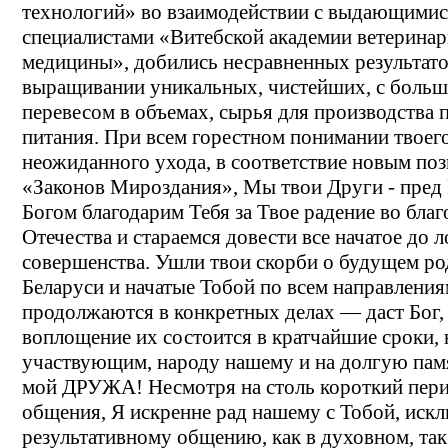
технологий» во взаимодействии с выдающимис
специалистами «Витебской академии ветерина
медицины», добились несравненных результато
выращивании уникальных, чистейших, с боль
перевесом в объемах, сырья для производства 
питания. При всем горестном понимании твоег
неожиданного ухода, в соответствие новым по
«Законов Мироздания», Мы твои Други - пред
Богом благодарим Тебя за Твое радение во благ
Отечества и стараемся довести все начатое до 
совершенства. Ушли твои скорби о будущем ро
Беларуси и начатые Тобой по всем направления
продолжаются в конкретных делах — даст Бог,
воплощение их состоится в кратчайшие сроки, 
участвующим, народу нашему и на долгую памя
мой ДРУЖА! Несмотря на столь короткий пер
общения, Я искренне рад нашему с Тобой, иск
результативному общению, как в духовном, так