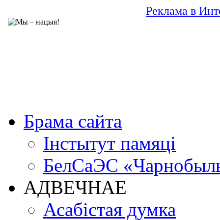
Реклама в Инт
Брама сайта
Інстытут памяці
БелСаЭС «Чарнобыл
АДВЕЧНАЕ
Асабістая думка