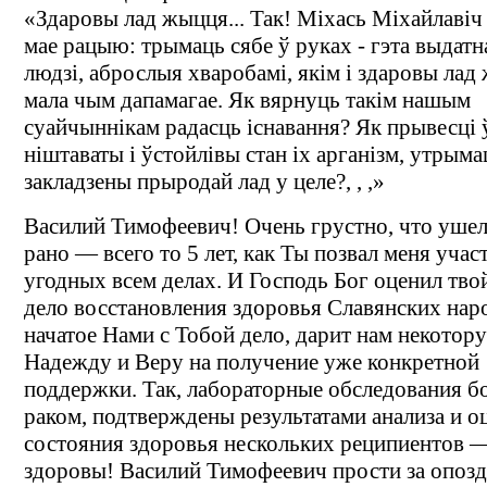
«Здаровы лад жыцця... Так! Міхась Міхайлавіч
мае рацыю: трымаць сябе ў руках - гэта выдатн
людзі, аброслыя хваробамі, якім і здаровы ла
мала чым дапамагае. Як вярнуць такім нашым
суайчыннікам радасць існавання? Як прывесці 
ніштаваты і ўстойлівы стан іх арганізм, утрыма
закладзены прыродай лад у целе?, , ,»
Василий Тимофеевич! Очень грустно, что ушел
рано — всего то 5 лет, как Ты позвал меня учас
угодных всем делах. И Господь Бог оценил твой
дело восстановления здоровья Славянских нар
начатое Нами с Тобой дело, дарит нам некотор
Надежду и Веру на получение уже конкретной
поддержки. Так, лабораторные обследования 
раком, подтверждены результатами анализа и о
состояния здоровья нескольких реципиентов 
здоровы! Василий Тимофеевич прости за опозд