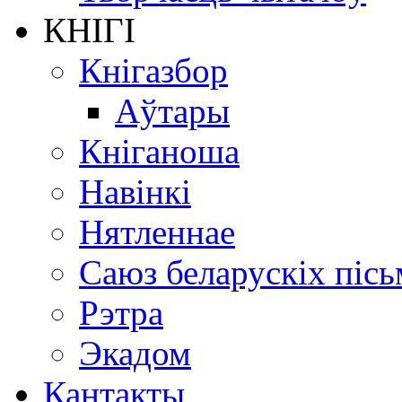
КНІГІ
Кнігазбор
Аўтары
Кніганоша
Навінкі
Нятленнае
Саюз беларускіх пісь
Рэтра
Экадом
Кантакты