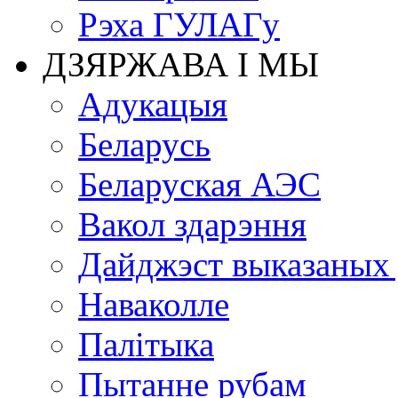
Рэха ГУЛАГу
ДЗЯРЖАВА І МЫ
Адукацыя
Беларусь
Беларуская АЭС
Вакол здарэння
Дайджэст выказаных
Наваколле
Палітыка
Пытанне рубам