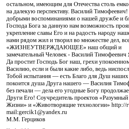
остальном, имеющим для Отечества столь емко
на далекую перспективу. Василий Тимофеевич
добрыми воспоминаниями о нашей дружбе и б
Господа Бога за данную нам возможность прояв
укрепление славы Его и на радость народу наше
нами рядом жил и творил во множестве дел, вс
«ЖИЗНЕУТВЕРЖДАЮЩЕЕ» наш общий и
замечательный Человек - Василий Тимофеевич 
Да простит Господь Бог наш, грехи упокоенно
Василию, если и были какие либо, ведь ниспос
Тобой испытания — есть Благо для Душ наших!
покоится душа Друга нашего — Василия Тимо
без печали — дела его угодные Богу продолжае
Други Его! Соучредитель проектов «Разумный
Жизни» и «Животворящие технологии» http://r
mail:gercik1@yandex.ru
М.М. Герциков