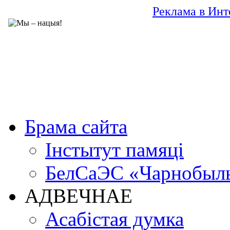
Реклама в Инт
Брама сайта
Інстытут памяці
БелСаЭС «Чарнобыл
АДВЕЧНАЕ
Асабістая думка