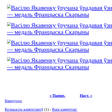
« Папяр.
Наст. »
Вярнуцца
Колькасць каментароў
(1) -
Ваш каментар: