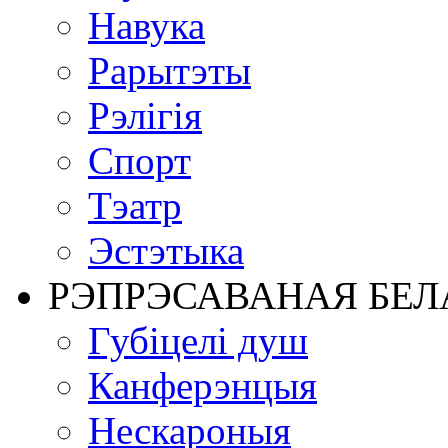
Навука
Рарытэты
Рэлігія
Спорт
Тэатр
Эстэтыка
РЭПРЭСАВАНАЯ БЕЛ
Губіцелі душ
Канферэнцыя
Нескароныя