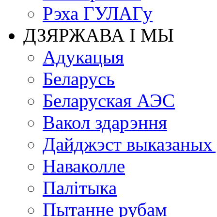
Рэха ГУЛАГу
ДЗЯРЖАВА І МЫ
Адукацыя
Беларусь
Беларуская АЭС
Вакол здарэння
Дайджэст выказаных
Наваколле
Палітыка
Пытанне рубам