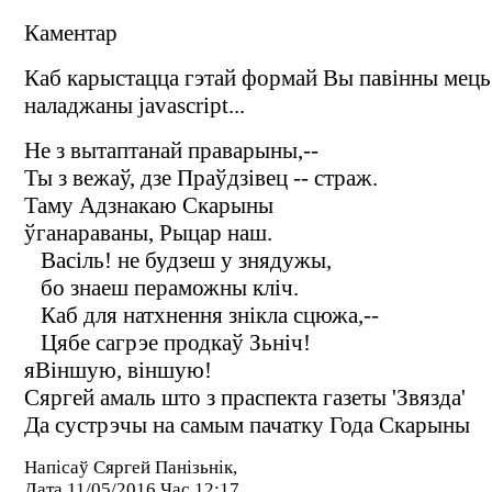
Каментар
Каб карыстацца гэтай формай Вы павінны мець
наладжаны javascript...
Не з вытаптанай праварыны,--
Ты з вежаў, дзе Праўдзівец -- страж.
Таму Адзнакаю Скарыны
ўганараваны, Рыцар наш.
Васіль! не будзеш у знядужы,
бо знаеш пераможны кліч.
Каб для натхнення знікла сцюжа,--
Цябе сагрэе продкаў Зьніч!
яВіншую, віншую!
Сяргей амаль што з праспекта газеты 'Звязда'
Да сустрэчы на самым пачатку Года Скарыны
Напісаў Сяргей Панізьнік,
Дата 11/05/2016 Час 12:17