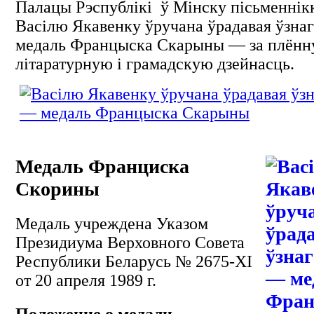
Палацы Рэспублікі ў Мінску пісьменнік
Васілю Якавенку ўручана ўрадавая ўзна
медаль Францыска Скарыны — за плён
літаратурную і грамадскую дзейнасць.
Медаль Франциска
Скорины
Медаль учреждена Указом
Президиума Верховного Совета
Республики Беларусь № 2675-XI
от 20 апреля 1989 г.