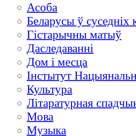
Асоба
Беларусы ў суседніх 
Гістарычны матыў
Даследаванні
Дом і месца
Інстытут Нацыяналь
Культура
Літаратурная спадчы
Мова
Музыка