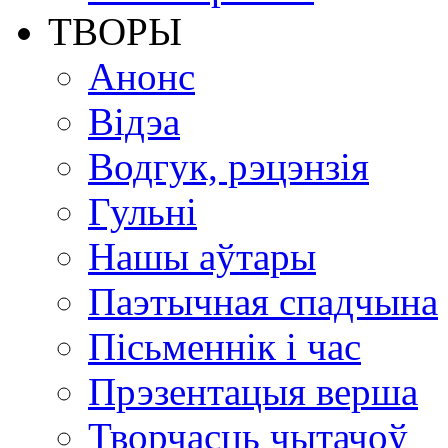
ТВОРЫ
Анонс
Відэа
Водгук, рэцэнзія
Гульні
Нашы аўтары
Паэтычная спадчына
Пісьменнік і час
Прэзентацыя верша
Творчасць чытачоў