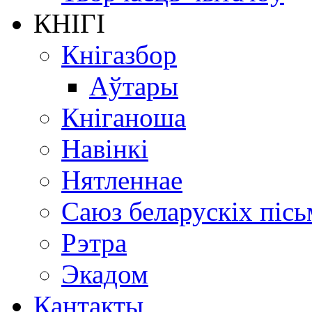
КНІГІ
Кнігазбор
Аўтары
Кніганоша
Навінкі
Нятленнае
Саюз беларускіх пісь
Рэтра
Экадом
Кантакты