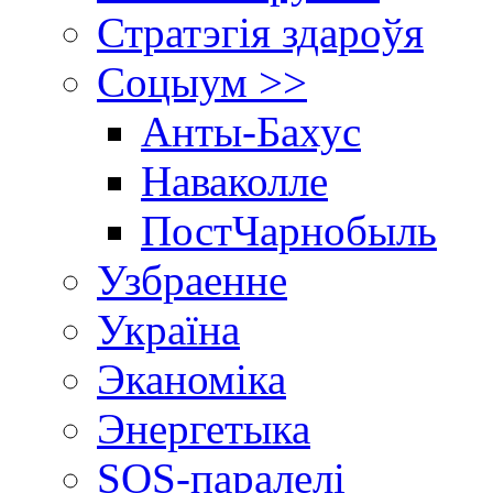
Стратэгія здароўя
Соцыум >>
Анты-Бахус
Наваколле
ПостЧарнобыль
Узбраенне
Україна
Эканоміка
Энергетыка
SOS-паралелі