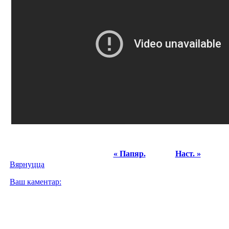
« Папяр.
Наст. »
Вярнуцца
Ваш каментар: