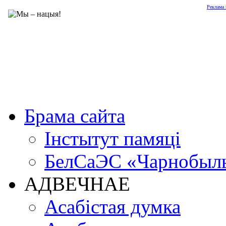
Реклама 
Брама сайта
Інстытут памяці
БелСаЭС «Чарнобыл
АДВЕЧНАЕ
Асабістая думка