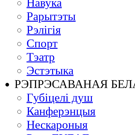
Навука
Рарытэты
Рэлігія
Спорт
Тэатр
Эстэтыка
РЭПРЭСАВАНАЯ БЕЛ
Губіцелі душ
Канферэнцыя
Нескароныя