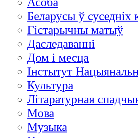
Асоба
Беларусы ў суседніх 
Гістарычны матыў
Даследаванні
Дом і месца
Інстытут Нацыяналь
Культура
Літаратурная спадчы
Мова
Музыка