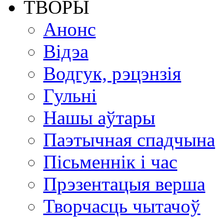
ТВОРЫ
Анонс
Відэа
Водгук, рэцэнзія
Гульні
Нашы аўтары
Паэтычная спадчына
Пісьменнік і час
Прэзентацыя верша
Творчасць чытачоў