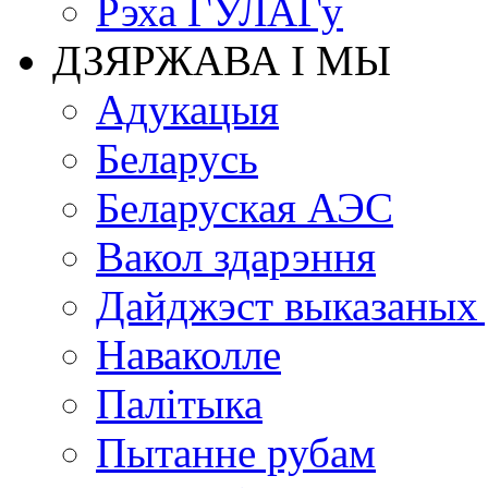
Рэха ГУЛАГу
ДЗЯРЖАВА І МЫ
Адукацыя
Беларусь
Беларуская АЭС
Вакол здарэння
Дайджэст выказаных
Наваколле
Палітыка
Пытанне рубам