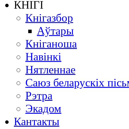
КНІГІ
Кнігазбор
Аўтары
Кніганоша
Навінкі
Нятленнае
Саюз беларускіх пісь
Рэтра
Экадом
Кантакты