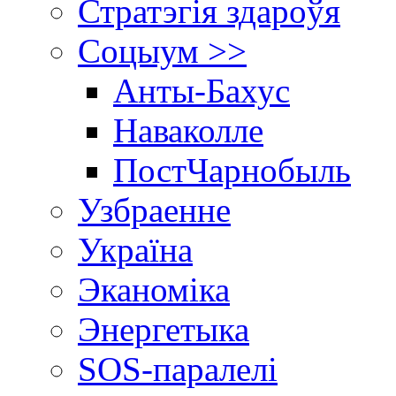
Стратэгія здароўя
Соцыум >>
Анты-Бахус
Наваколле
ПостЧарнобыль
Узбраенне
Україна
Эканоміка
Энергетыка
SOS-паралелі