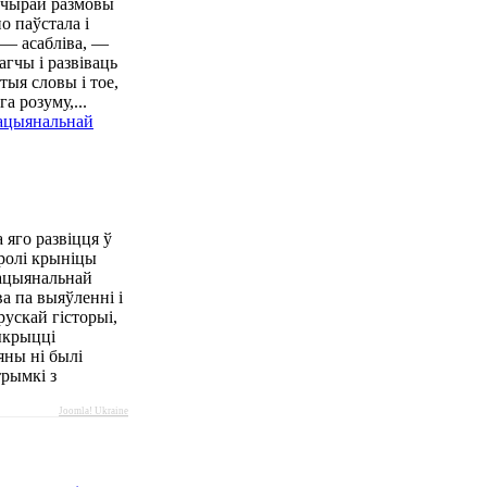
шчырай размовы
о паўстала і
 — асабліва, —
агчы і развіваць
тыя словы і тое,
га розуму,...
 яго развіцця ў
 ролі крыніцы
Нацыянальнай
а па выяўленні і
ускай гісторыі,
ыкрыцці
яны ні былі
рымкі з
Joomla! Ukraine