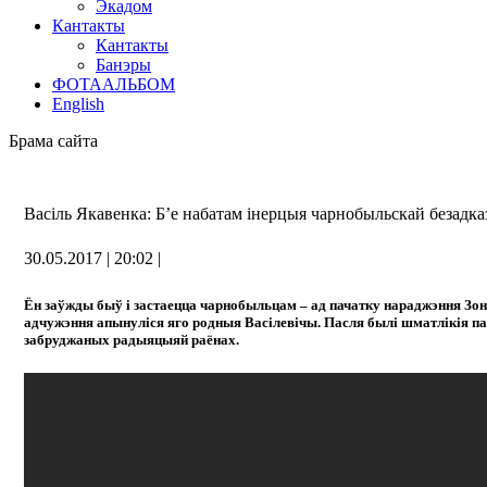
Экадом
Кантакты
Кантакты
Банэры
ФОТААЛЬБОМ
English
Брама сайта
Васіль Якавенка: Б’е набатам інерцыя чарнобыльскай безадка
30.05.2017 | 20:02 |
Ён заўжды быў і застаецца чарнобыльцам – ад пачатку нараджэння Зоны
адчужэння апынуліся яго родныя Васілевічы. Пасля былі шматлікія 
забруджаных радыяцыяй раёнах.