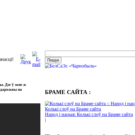
знасці!
. Дзе ў зоне ж
падарожжы па
БРАМЕ САЙТА :
Народ і нацыя: Колькі слоў на Браме сайта
|