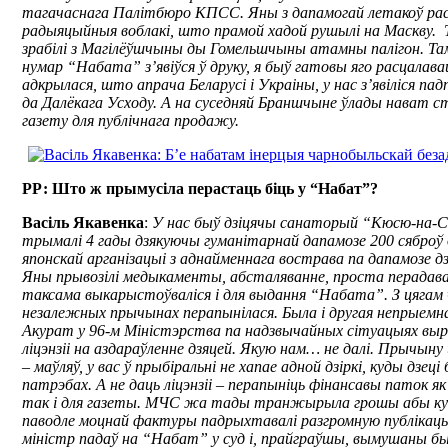
тагачаснага Палітбюро КПСС. Яны з дапамогай летакоў рассе
радыяцыйныя воблакі, што прамой хадой рушылі на Маскву. 
зрабілі з Магілёўшчыны ды Гомельшчыны атамны палігон. Та
нумар “Набата” з’явіўся ў друку, я быў гатовы яго расцалава
адкрылася, што апрача Беларусі і Украіны, у нас з’явіліся пад
да Далёкага Усходу. А на суседняй Браншчыне ўлады нават с
газету для публічнага продажу.
РР: Што ж прымусіла перастаць біць у “Набат”?
Васіль Якавенка
:
У нас быў дзіцячы санаторый “Кюсю-на-Св
трымалі 4 гады дзякуючы гуманітарнай дапамозе 200 сяброў
японскай арганізацыі з аднайменнага вострава па дапамозе д
Яны прывозілі медыкаменты, абсталяванне, проста перадавал
таксама выкарыстоўваліся і для выдання “Набата”. З цягам
незалежных прычынах перапынілася. Была і другая непрыемн
Акурат у 96-м Міністэрства па надзвычайных сітуацыях выр
ліцэнзіі на аздараўленне дзяцей. Якую нам… не далі. Прычыну 
– маўляў, у вас ў прыбіральні не хапае адной дзіркі, куды дзеці
патрэбах. А не даць ліцэнзіі – перапыніць фінансавы паток я
так і для газеты. МЧС жа тады транжырыла грошы абы куды
паводле моцнай фактуры падрыхтавалі разгромную публікацы
міністр падаў на “Набат” у суд і, прайграўшы, вымушаны бы