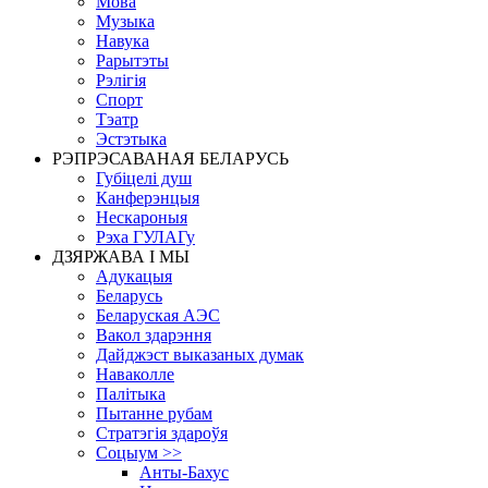
Мова
Музыка
Навука
Рарытэты
Рэлігія
Спорт
Тэатр
Эстэтыка
РЭПРЭСАВАНАЯ БЕЛАРУСЬ
Губіцелі душ
Канферэнцыя
Нескароныя
Рэха ГУЛАГу
ДЗЯРЖАВА І МЫ
Адукацыя
Беларусь
Беларуская АЭС
Вакол здарэння
Дайджэст выказаных думак
Наваколле
Палітыка
Пытанне рубам
Стратэгія здароўя
Соцыум >>
Анты-Бахус