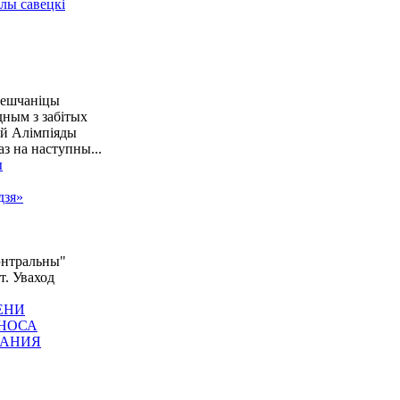
лешчаніцы
дным з забітых
ай Алімпіяды
аз на наступны...
дзя»
Цэнтральны"
т. Уваход
ВАНИЯ