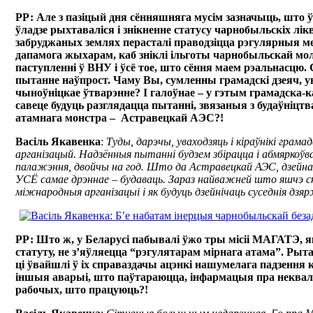
РР: Але з пазіцый дня сённяшняга мусім зазначыць, што 
ўладзе рыхтаваліся і знікненне статусу чарнобыльскіх лікв
забруджаных землях перасталі праводзіцца рэгулярныя 
дапамога жыхарам, каб зніклі ільготы чарнобыльскай мо
паступленні ў ВНУ і ўсё тое, што сёння маем рэальнасцю. 
пытанне наўпрост. Чаму Вы, сумленны грамадскі дзеяч, у
чыноўніцкае ўтварэнне? І галоўнае – у гэтым грамадска
савеце будуць разглядацца пытанні, звязаныя з будаўніцт
атамнага монстра – Астравецкай АЭС?!
Васіль Якавенка
:
Туды, дарэчы, уваходзяць і кіраўнікі грама
арганізацый. Надзённыя пытанні будзем збірацца і абмяркоўва
палажэння, двойчы на год. Што да Астравецкай АЭС, дзейна
УСЁ самае дрэннае – будаваць. Зараз найважней што яшчэ 
міжнародныя арганізацыі і як будуць дзейнічаць суседнія дзя
РР: Што ж, у Беларусі пабывалі ўжо тры місіі МАГАТЭ, я
статуту, не з’яўляецца “рэгулятарам мірнага атама”. Ры
ці ўвайшлі ў іх справаздачы ацэнкі нашумелага падзення 
іншыя аварыі, што паўтараюцца, інфармацыя пра неква
рабочых, што працуюць?!