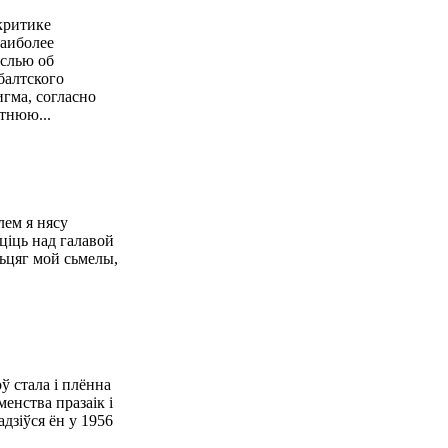
критике
Наиболее
слью об
балтского
гма, согласно
тнюю...
ем я нясу
аціць над галавой
ой сьмелы,
ў стала і плённа
енства празаік і
дзіўся ён у 1956