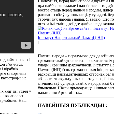
Шаноўныя, перад вамі спроба адкрытай і 
пра найбольш важнае і надзённае, што даўн
востра стаіць перад нашым народам, цяпер
ратаваць сябе ў супольнасці, у суладдзі, бер
творчы дух народа і нацыі. Я ведаю, што гэ
што за імі стаіць, дойдзе далёка не да кожна
Інстытут Нацыянальнай Памяці (ІНП)
|
Памяць народа – перадумова для далейшага
м аднайменная ж і
грамадзянскай супольнасці і выканання ім
кой з’яўляўся.
ўлады і крыніцы дзяржаўнасці. Інстытут 
і кіраўнік
Памяці (ІНП) ёсць грамадзянская ініцыятыв
брам створанага
раскрыцці найвыдатнейшых старонак белар
ў катастрофы на
абароне этнакультурных каштоўнасцей і в
злачынстваў супраць свайго народа, калі б 
ўчыненыя. Ніжэй прыводзяцца і іншыя выт
ых кніг ды ўдзел у
палажэння Аргкамітэта...
пошняя аповесць
 Чарнобыль. Наш
НАВЕЙШЫЯ ПУБЛІКАЦЫІ :
 чарговага