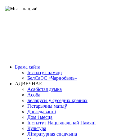
Брама сайта
Інстытут памяці
БелСаЭС «Чарнобыль»
АДВЕЧНАЕ
Асабістая думка
Асоба
Беларусы ў суседніх краінах
Гістарычны матыў
Даследаванні
Дом і месца
Інстытут Нацыянальнай Памяці
Культура
Літаратурная спадчына