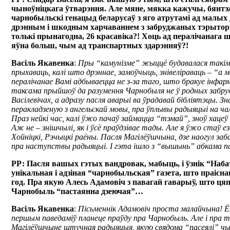
чыноўніцкага ўтварэння. Але мяне, мякка кажучы, бянтэ
чарнобыльскі генацыд беларусаў з яго атрутамі ад малых
дрэнным і шкодным харчаваннем з забруджаных тэрыто
толькі прынагодна, 26 красавіка?! Хоць ад пералічанага 
яўна больш, чым ад транспартных здарэнняў?!
Васіль Якавенка
:
Пры “камунізме” жыццё будавалася такім
прыхаваць, калі што дрэннае, замоўчыць, знівеліраваць – “а 
пералічанае Вамі адбываецца не з-за таго, што бракуе інфар
таксама прыйшоў да разумення Чарнобыля не ў родных забр
Васілевічах, а адразу пасля аварыі ва ўрадавай бібліятэцы. З
перакладзеную з ангельскай мовы, пра ўплывы радыяцыі на ча
Праз нейкі час, калі ўжо пачаў займацца “тэмай”, зноў хацеў 
Аж не – знішчылі, як і ўсё праўдзівае тады. Але я ўжо стаў ез
Хойніцкі, Рэчыцкі раёны. Пасля Магілёўшчына, дзе наогул за
пра наступствы радыяцыі. І гэта ішло з “вышынь” абкама п
РР: Пасля вашых гэтых вандровак, мабыць, і ўзнік “Набат
унікальная і адзіная “чарнобыльская” газета, што праісн
год. Пра якую Алесь Адамовіч з павагай гаварыў, што ця
Чарнобыль “пастаянна дзеючая”…
Васіль Якавенка
:
Пісьменнік Адамовіч проста малайчына! Ён
першым паведаміў планеце праўду пра Чарнобыль. Але і пра 
Магілёўшчыне штучная радыяцыя, якую свядома “пасеялі” чын