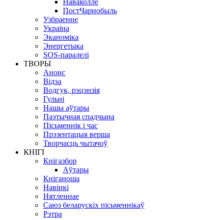
Наваколле
ПостЧарнобыль
Узбраенне
Україна
Эканоміка
Энергетыка
SOS-паралелі
ТВОРЫ
Анонс
Відэа
Водгук, рэцэнзія
Гульні
Нашы аўтары
Паэтычная спадчына
Пісьменнік і час
Прэзентацыя верша
Творчасць чытачоў
КНІГІ
Кнігазбор
Аўтары
Кніганоша
Навінкі
Нятленнае
Саюз беларускіх пісьменнікаў
Рэтра