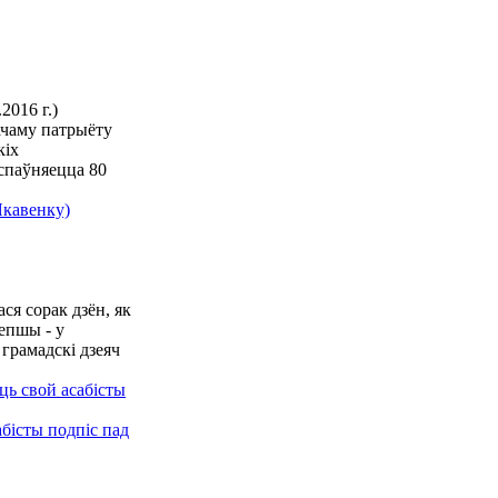
2016 г.)
ачаму патрыёту
кіх
 спаўняецца 80
.
ся сорак дзён, як
епшы - у
 грамадскі дзеяч
абісты подпіс пад