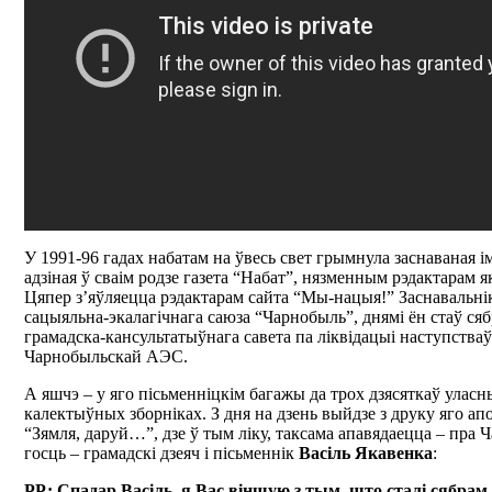
У 1991-96 гадах набатам на ўвесь свет грымнула заснаваная і
адзіная ў сваім родзе газета “Набат”, нязменным рэдактарам я
Цяпер з’яўляецца рэдактарам сайта “Мы-нацыя!” Заснавальнік 
сацыяльна-экалагічнага саюза “Чарнобыль”, днямі ён стаў ся
грамадска-кансультатыўнага савета па ліквідацыі наступства
Чарнобыльскай АЭС.
А яшчэ – у яго пісьменніцкім багажы да трох дзясяткаў уласн
калектыўных зборніках. З дня на дзень выйдзе з друку яго а
“Зямля, даруй…”, дзе ў тым ліку, таксама апавядаецца – пра
госць – грамадскі дзеяч і пісьменнік
Васіль Якавенка
:
РР: Спадар Васіль, я Вас віншую з тым, што сталі сябрам