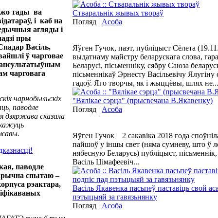
ўжо тады ва
Стваральнік жывых твораў
ідатараў, і каб на
Погляд |
Асоба
медычныя агляды і
ладзі пры
Спадар Васіль,
Яўген Гучок, паэт, публіцыст Сёлета (19.11.
вайшлі ў чарговае
выдатнаму майстру беларускага слова, гар
-кансультатыўным
Беларусі, пісьменніку, сябру Саюза беларус
вам чарговага
пісьменнікаў Эрнесту Васільевічу Ялугіну
гадоў. Яго творчы, як і жыццёвы, шлях не..
дскіх чарнобыльскіх
"Вялікае сэрца" (прысвечана В.Якавенку)
ць, паводле
Погляд |
Асоба
я дзяржава сказала
скажуць
ржавы.
Яўген Гучок 2 сакавіка 2018 года споўніла
пайшоў у іншы свет (няма сумневу, што ў л
нябесную Беларусь) публіцыст, пісьменнік,
Васіль Цімафеевіч...
кая, паводле
тарычна спытаю –
корпуса рэактара,
Васіль Якавенка пасьпеў паставіць свой ас
ліфікаваных
пэтыцыяй за гавязьнянку
Погляд |
Асоба