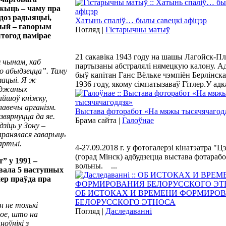
жыць – чаму пра
 доз радыяцыі,
Хатынь спаліў… былы савецкі афіцэр
рый – гаворым
Погляд |
Гістарычны матыў
штогод памірае
21 сакавіка 1943 году на шашы Лагойск-П
 чынам, каб
партызаны абстралялі нямецкую калону. А
мо абыдзецца”. Таму
быў капітан Ганс Вёльке чэмпіён Берлінск
мацыі. Я ж
1936 году, якому сімпатызаваў Гітлер.У адк
уджаных
найшоў кніжку,
лавечы арганізм.
Выстава фоторабот «На мяжы тысячячагод
звярнуцца да яе.
Брама сайта |
Галоўнае
дзіць у Зону –
баранялася гаварыць
артыі.
4-27.09.2018 г. у фотогалерэі кінатэатра "
(горад Мінск) адбудзецца выстава фотарабо
” у 1991 –
вольны. ...
авала 5 наступных
пер праўда пра
ОБ ИСТОКАХ И ВРЕМЕНИ ФОРМИРО
БЕЛОРУССКОГО ЭТНОСА
 не толькі
Погляд |
Даследаванні
тое, што на
оўнікі з