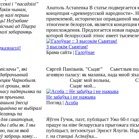
ялі і “пасадзілі”
Анатоль Астапенка В статье подвергается 
Такім чынам,
концепция «древнерусской народности». 
му калі першы
приемлемой, исторически оправданной мы
ць! Неўзабаве
этногенезе белорусов, является концепция 
пісчыкі ад Піцера
происхождения. Предлогается новая паради
талі забараняць
которой белорусский этнос имеет тысячеле
З высокім Сьвятам!
Брама сайта |
Галоўнае
Сяргей Панізьнік. "Сьцяг" Сьветлым пол
іслачы”, які
агнявую паласу: як маланка, нада мной зіх
 дабрачыннай
Сьцяг мой вольны, Сьцяг м
зецям Чарнобыля.
Сьцяг мой...
і грошы, якія
 часу падтрымка па
Не забаўка і не нажыва
ая прычына.
Погляд |
Асоба
ашыла ўвесці
цынічна не выбіралі
 бегаюць па
Яўген Гучок, паэт, публіцыст Ужо 60-т гадо
к для санаторыя,
працуе на ніве беларускага прыгожага пісьм
 і абы як. І мы
публіцыст, інтэлектуал Эрнэст Ялугін. Нара
ю, пасля якой
г. на станцыі Асінаўка...
ў забраць заяву…